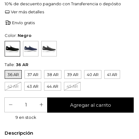
10% de descuento
pagando con Transferencia o depósito
Ver más detalles
Envío gratis
Color:
Negro
Talle:
36 AR
36 AR
37 AR
38 AR
39 AR
40 AR
41 AR
42 AR
43 AR
44 AR
45 AR
9
en stock
Descripción