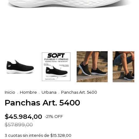
Inicio
.
Hombre
.
Urbana
.
Panchas Art. 5400
Panchas Art. 5400
$45.984,00
-
21
%
OFF
$57.899,00
3
cuotas sin interés de
$15.328,00