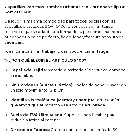
Zapatillas Panchas Hombre Urbanas Sin Cordones Slip On
Soft Art 5400
Descubrí la máxima comodidad para todos los días con las
zapatillas elastizadas SOFT 5400. Diseñadas con un tejido
respirable que se adapta a la forma de tu pie como una media,
brindando un calce perfecto, flexibilidad y frescura absoluta en
cada paso.
¡Ideal para caminar, trabajar o usar todo el día sin fatiga!
💡
¿POR QUÉ ELEGIR EL ARTÍCULO 5400?
Capellada Tejida:
Material elastizado súper suave, cómodo
y respirable.
Sin Cordones (Ajuste Elástico):
Fáciles de poner y sacar en
un solo movimiento (Slip On).
Plantilla Viscoelástica (Memory Foam):
Máximo confort
que amortigua el impacto y se amolda a tu pisada.
Suela de EVA Ultraliviana:
Súper liviana y flexible para
reducir la fatiga al caminar.
Directo de Fábrica:
Calidad garantizada con más de 30