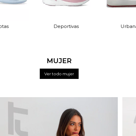
otas
Deportivas
Urban
MUJER
Ver todo mujer