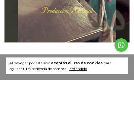
Al navegar por este sitio
aceptás el uso de cookies
para
agilizar tu experiencia de compra.
Entendido
Newsletter
Registrate y recibí nuestras ofertas.