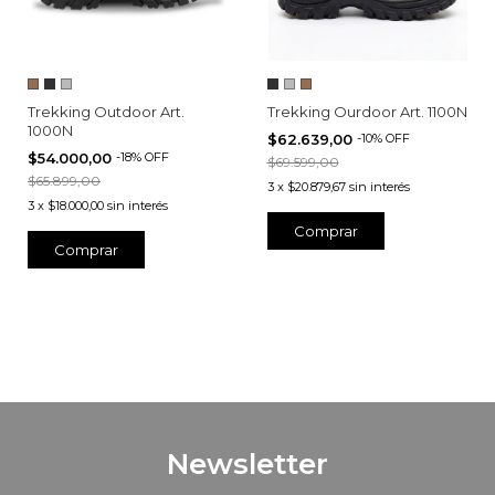
Trekking Outdoor Art.
Trekking Ourdoor Art. 1100N
1000N
$62.639,00
-
10
%
OFF
$54.000,00
-
18
%
OFF
$69.599,00
$65.899,00
3
x
$20.879,67
sin interés
3
x
$18.000,00
sin interés
Comprar
Comprar
Newsletter