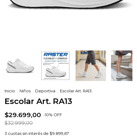
Inicio
.
Niños
.
Deportiva
.
Escolar Art. RA13
Escolar Art. RA13
$29.699,00
-
10
%
OFF
$32.999,00
3
cuotas sin interés de
$9.899,67