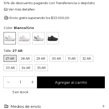
10% de descuento
pagando con Transferencia o depósito
Ver más detalles
Envío gratis
superando los
$33.000,00
Color:
Blanco/Gris
Talle:
27 AR
27 AR
28 AR
29 AR
30 AR
31 AR
32 AR
33 AR
34 AR
35 AR
5
en stock
Medios de envío