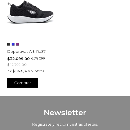
Deportivas Art. Ra37
$32.099,00
-
25
%
OFF
$42.799,00
3
x
$10.699,67
sin interés
Comprar
Newsletter
Registrate y recibí nuestras ofertas.