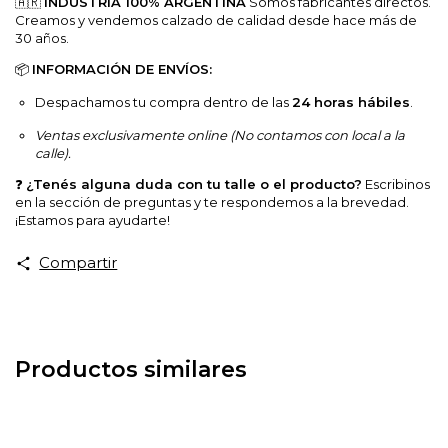
🇦🇷
INDUSTRIA 100% ARGENTINA
Somos fabricantes directos.
Creamos y vendemos calzado de calidad desde hace más de
30 años.
📦
INFORMACIÓN DE ENVÍOS:
Despachamos tu compra dentro de las
24 horas hábiles
.
Ventas exclusivamente online (No contamos con local a la
calle).
❓
¿Tenés alguna duda con tu talle o el producto?
Escribinos
en la sección de preguntas y te respondemos a la brevedad.
¡Estamos para ayudarte!
Compartir
Productos similares