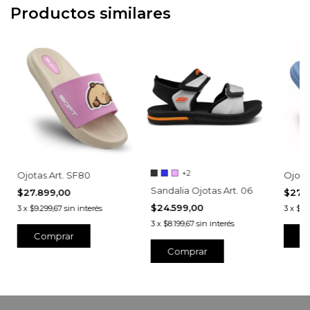
Productos similares
+2
Ojotas Art. SF80
Ojota
Sandalia Ojotas Art. 06
$27.899,00
$27.
$24.599,00
3
x
$9.299,67
sin interés
3
x
$9.1
3
x
$8.199,67
sin interés
Comprar
C
Comprar