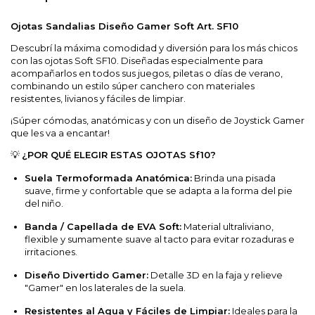
Ojotas Sandalias Diseño Gamer Soft Art. SF10
Descubrí la máxima comodidad y diversión para los más chicos
con las ojotas Soft SF10. Diseñadas especialmente para
acompañarlos en todos sus juegos, piletas o días de verano,
combinando un estilo súper canchero con materiales
resistentes, livianos y fáciles de limpiar.
¡Súper cómodas, anatómicas y con un diseño de Joystick Gamer
que les va a encantar!
💡
¿POR QUÉ ELEGIR ESTAS OJOTAS Sf10?
Suela Termoformada Anatómica:
Brinda una pisada
suave, firme y confortable que se adapta a la forma del pie
del niño.
Banda / Capellada de EVA Soft:
Material ultraliviano,
flexible y sumamente suave al tacto para evitar rozaduras e
irritaciones.
Diseño Divertido Gamer:
Detalle 3D en la faja y relieve
"Gamer" en los laterales de la suela.
Resistentes al Agua y Fáciles de Limpiar:
Ideales para la